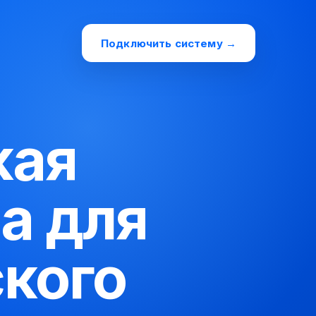
Подключить систему →
кая
а для
кого