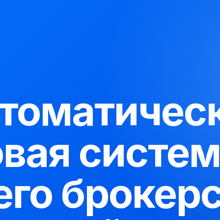
томатичес
овая систем
его брокерс