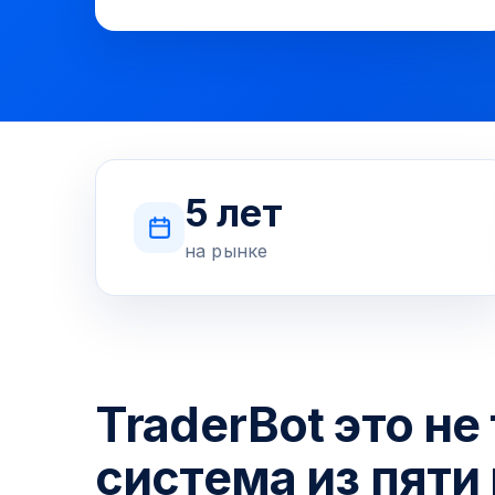
5 лет
на рынке
TraderBot это не
система из пяти