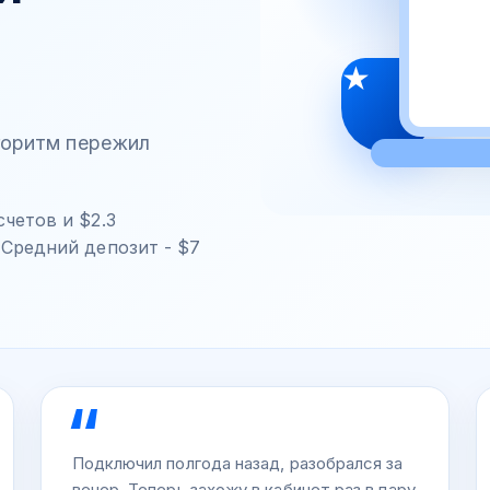
лгоритм пережил
четов и $2.3
 Средний депозит - $7
Подключил полгода назад, разобрался за
вечер. Теперь захожу в кабинет раз в пару