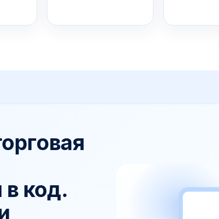
 торговая
в код.
и