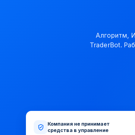
Алгоритм, 
TraderBot. Ра
Компания не принимает
средства в управление