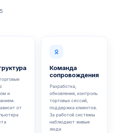
/5
труктура
Команда
сопровождения
торговые
с
Разработка,
ом и
обновления, контроль
анием.
торговых сессий,
зависит от
поддержка клиентов.
мпьютера
За работой системы
ета
наблюдают живые
люди