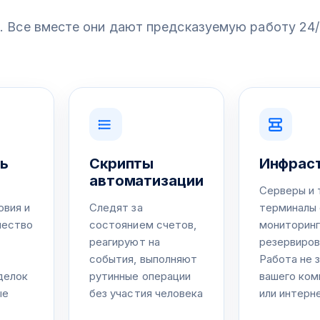
 Все вместе они дают предсказуемую работу 24
ь
Скрипты
Инфрас
автоматизации
Серверы и 
овия и
Следят за
терминалы 
чество
состоянием счетов,
мониторинг
реагируют на
резервиров
события, выполняют
Работа не 
делок
рутинные операции
вашего ко
ые
без участия человека
или интерн