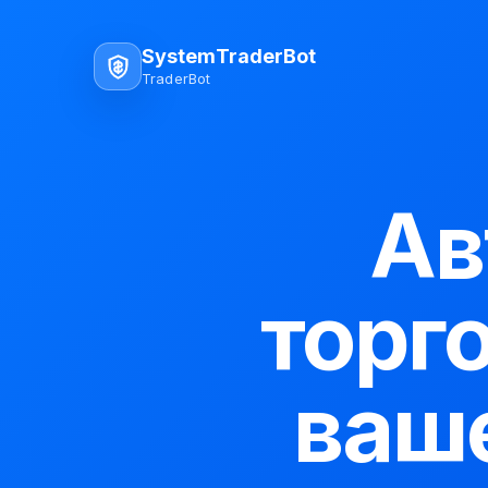
SystemTraderBot
TraderBot
Ав
торг
ваш